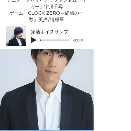
アニメ「グリザイア：ファントムトリ
ガー」宇川千尋
ゲーム「CLOCK ZERO～終焉の一
秒」英央/情報屋
須藤ボイスサンプル2024曲入りno-ma
須藤
-03:40