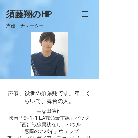
​須藤翔のHP
​声優・ナレーター
​声優、役者の須藤翔です。年一く
らいで、舞台の人。
主な出演作
吹替「9-1-1 LA救命最前線」バック
「西部戦線異状なし」パウル
​「窓際のスパイ」ウェッブ